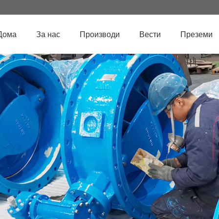
Дома
За нас
Производи
Вести
Преземи