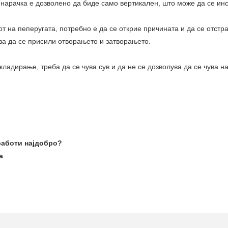
а нарачка е дозволено да биде само вертикален, што може да се ин
т на пеперугата, потребно е да се открие причината и да се отстр
за да се присили отворањето и затворањето.
складирање, треба да се чува сув и да не се дозволува да се чува 
работи најдобро?
а