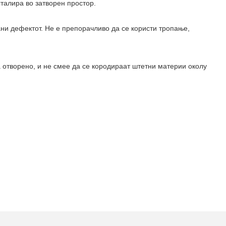
сталира во затворен простор.
ани дефектот. Не е препорачливо да се користи тропање,
на отворено, и не смее да се кородираат штетни материи околу