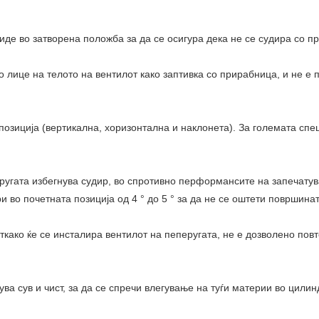
биде во затворена положба за да се осигура дека не се судира со п
то лице на телото на вентилот како заптивка со прирабница, и не е
о позиција (вертикална, хоризонтална и наклонета). За големата с
ругата избегнува судир, во спротивно перформансите на запечатув
и во почетната позиција од 4 ° до 5 ° за да не се оштети површина
како ќе се инсталира вентилот на пеперугата, не е дозволено повт
чува сув и чист, за да се спречи влегување на туѓи материи во цил