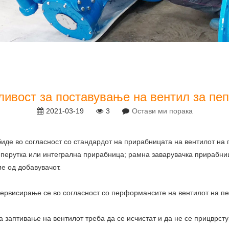
ливост за поставување на вентил за пеп
2021-03-19
3
Остави ми порака
биде во согласност со стандардот на прирабницата на вентилот на 
перутка или интегрална прирабница; рамна заварувачка прирабница
е од добавувачот.
 сервисирање се во согласност со перформансите на вентилот на пе
 заптивање на вентилот треба да се исчистат и да не се прицврстув