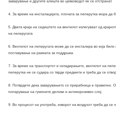
заварување и другите алишта во цевководот ќе се отстранат.
4. За време на инсталацијата, плочата за пеперутка мора да 
5. Двата краја на седиштето на вентилот излегуваат од крајно
на пеперугата
6. Вентилот на пеперугата може да се инсталира во која бил
поставување на рамката за поддршка.
7. За време на транспортот и складирањето, вентилот на пепе
пеперутка не се судира со тврди предмети и треба да се отвор
8. Потврдете дека заварувањето со прирабница е правилно. От
попарување на гумените делови и антикорозивен слој.
9. Во процесот на употреба, изворот на воздухот треба да се 