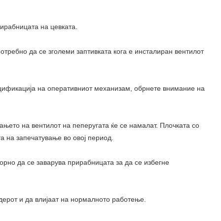
рирабницата на цевката.
 потребно да се зголеми заптивката кога е инсталиран вентилот
пецификација на оперативниот механизам, обрнете внимание на
ањето на вентилот на пеперугата ќе се намалат. Плочката со
та на запечатување во овој период.
орно да се заварува прирабницата за да се избегне
индерот и да влијаат на нормалното работење.