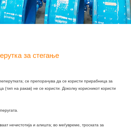
ерутка за стегање
пеперутката; се препорачува да се користи прирабница за
 (тип на ракав) не се користи. Доколку корисникот користи
перугата.
аат нечистотија и алишта; во меѓувреме, троската за