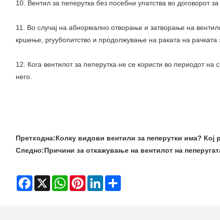
10. Вентил за пеперутка без посебни упатства во договорот з
11. Во случај на абнормално отворање и затворање на вентило
кршење, pryубопитство и продолжување на раката на рачката 
12. Кога вентилот за пеперутка не се користи во периодот на 
него.
Претходна:
Колку видови вентили за пеперутки има? Кој 
Следно:
Причини за откажување на вентилот на пеперугат
Facebook
X
WhatsApp
Pinterest
LinkedIn
Share