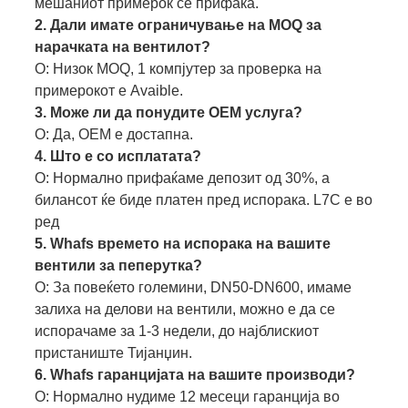
мешаниот примерок се прифаќа.
2. Дали имате ограничување на MOQ за
нарачката на вентилот?
О: Низок MOQ, 1 компјутер за проверка на
примерокот е Avaible.
3. Може ли да понудите OEM услуга?
О: Да, ОЕМ е достапна.
4. Што е со исплатата?
О: Нормално прифаќаме депозит од 30%, а
билансот ќе биде платен пред испорака. L7C е во
ред
5. Whafs времето на испорака на вашите
вентили за пеперутка?
О: За повеќето големини, DN50-DN600, имаме
залиха на делови на вентили, можно е да се
испорачаме за 1-3 недели, до најблискиот
пристаниште Тијанџин.
6. Whafs гаранцијата на вашите производи?
О: Нормално нудиме 12 месеци гаранција во