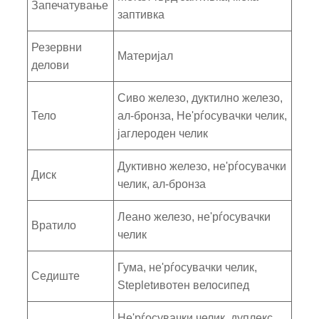
Запечатување
заптивка
Резервни
Материјал
делови
Сиво железо, дуктилно железо,
Тело
ал-бронза, Не'рѓосувачки челик,
јаглероден челик
Дуктивно железо, не'рѓосувачки
Диск
челик, ал-бронза
Леано железо, не'рѓосувачки
Вратило
челик
Гума, не'рѓосувачки челик,
Седиште
Stepletивотен велосипед
Не'рѓосувачки челик, дуплекс