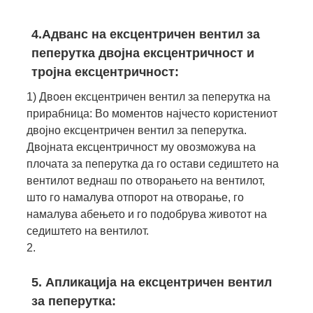
4.Адванс на ексцентричен вентил за
пеперутка двојна ексцентричност и
тројна ексцентричност:
1) Двоен ексцентричен вентил за пеперутка на
прирабница: Во моментов најчесто користениот
двојно ексцентричен вентил за пеперутка.
Двојната ексцентричност му овозможува на
плочата за пеперутка да го остави седиштето на
вентилот веднаш по отворањето на вентилот,
што го намалува отпорот на отворање, го
намалува абењето и го подобрува животот на
седиштето на вентилот.
2.
5. Апликација на ексцентричен вентил
за пеперутка: