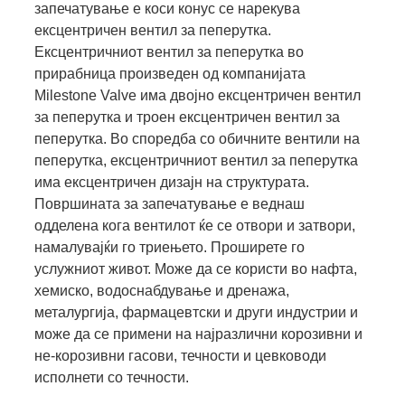
запечатување е коси конус се нарекува
ексцентричен вентил за пеперутка.
Ексцентричниот вентил за пеперутка во
прирабница произведен од компанијата
Milestone Valve има двојно ексцентричен вентил
за пеперутка и троен ексцентричен вентил за
пеперутка. Во споредба со обичните вентили на
пеперутка, ексцентричниот вентил за пеперутка
има ексцентричен дизајн на структурата.
Површината за запечатување е веднаш
одделена кога вентилот ќе се отвори и затвори,
намалувајќи го триењето. Проширете го
услужниот живот. Може да се користи во нафта,
хемиско, водоснабдување и дренажа,
металургија, фармацевтски и други индустрии и
може да се примени на најразлични корозивни и
не-корозивни гасови, течности и цевководи
исполнети со течности.