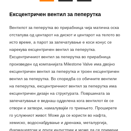
Ексцентричен вентил за пеперутка
Вентилот за пеперутка во прирабница чија матична оска
отстапува од центарот на дискот и центарот на телото во
исто време, а парот за запечатување е коси конус се
нарекува ексцентричен вентил за пеперутка.
Ексцентричниот вентил за пеперутка во прирабница
произведен од компанијата Milestone Valve има двојно
ексцентричен вентил за пеперутка и троен ексцентричен
вентил за пеперутка. Во споредба со обичните вентили
на пеперутка, ексцентричниот вентил за пеперутка има
ексцентричен дизајн на структурата. Површината за
запечатување е веднаш одделена кога вентилот ќе се
отвори и затвори, намалувајќи го триењето. Проширете
го услужниот живот. Може да се користи во нафта,
хемиско, водоснабдување и дренажа, металургија,
фармацевтски и други индустрии и може да се примени