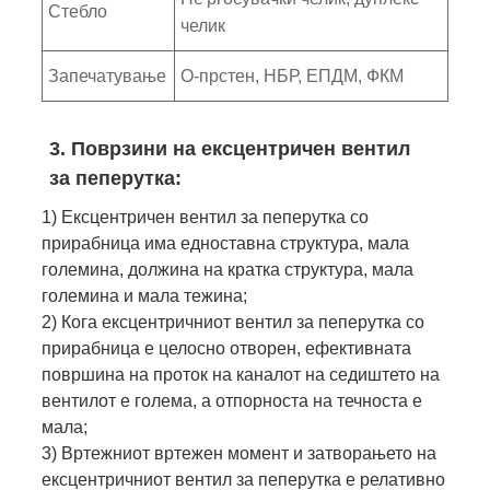
Стебло
челик
Запечатување
О-прстен, НБР, ЕПДМ, ФКМ
3. Поврзини на ексцентричен вентил
за пеперутка:
1) Ексцентричен вентил за пеперутка со
прирабница има едноставна структура, мала
големина, должина на кратка структура, мала
големина и мала тежина;
2) Кога ексцентричниот вентил за пеперутка со
прирабница е целосно отворен, ефективната
површина на проток на каналот на седиштето на
вентилот е голема, а отпорноста на течноста е
мала;
3) Вртежниот вртежен момент и затворањето на
ексцентричниот вентил за пеперутка е релативно