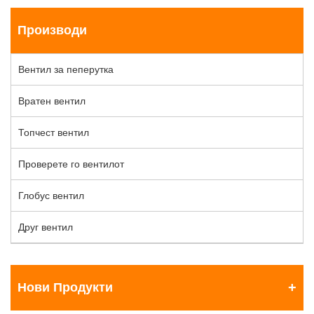
Производи
Вентил за пеперутка
Вратен вентил
Топчест вентил
Проверете го вентилот
Глобус вентил
Друг вентил
Нови Продукти