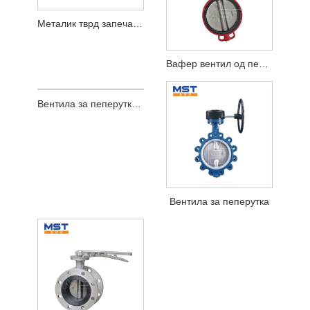
Металик тврд запечатување вентил за пеперутка
Мека заптивка вентил за пеперутка
Вафер вентил од пеперутка
Вентила за пеперутка во прирабница
Вентила за пеперутка
Целосен вентил за пеперутка