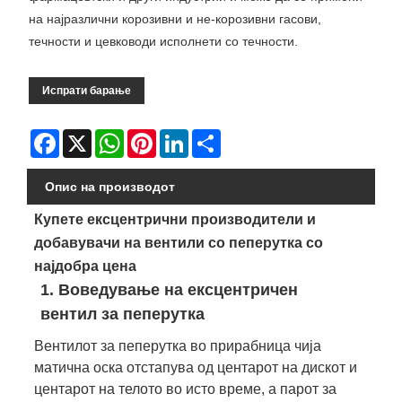
на најразлични корозивни и не-корозивни гасови,
течности и цевководи исполнети со течности.
Испрати барање
Facebook
X
WhatsApp
Pinterest
LinkedIn
Share
Опис на производот
Купете ексцентрични производители и
добавувачи на вентили со пеперутка со
најдобра цена
1. Воведување на ексцентричен
вентил за пеперутка
Вентилот за пеперутка во прирабница чија
матична оска отстапува од центарот на дискот и
центарот на телото во исто време, а парот за