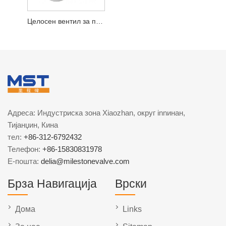
Адреса: Индустриска зона Xiaozhan, округ innинан,
Тијанџин, Кина
тел:
+86-312-6792432
Телефон:
+86-15830831978
Е-пошта:
delia@milestonevalve.com
Брза Навигација
Врски
Дома
Links
За нас
Sitemap
Производи
RSS