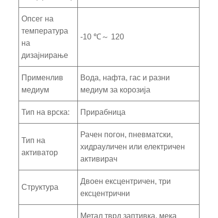
Опсег на
температура
-10 ℃～ 120
на
дизајнирање
Применлив
Вода, нафта, гас и разни
медиум
медиум за корозија
Тип на врска:
Прирабница
Рачен погон, пневматски,
Тип на
хидрауличен или електричен
активатор
активирач
Двоен ексцентричен, три
Структура
ексцентрични
Метал тврд заптивка, мека