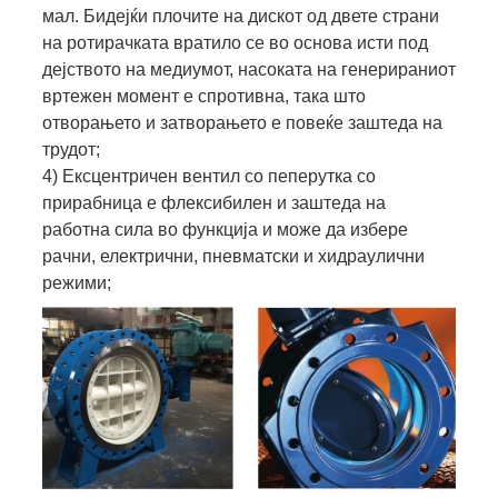
мал. Бидејќи плочите на дискот од двете страни
на ротирачката вратило се во основа исти под
дејството на медиумот, насоката на генерираниот
вртежен момент е спротивна, така што
отворањето и затворањето е повеќе заштеда на
трудот;
4) Ексцентричен вентил со пеперутка со
прирабница е флексибилен и заштеда на
работна сила во функција и може да избере
рачни, електрични, пневматски и хидраулични
режими;